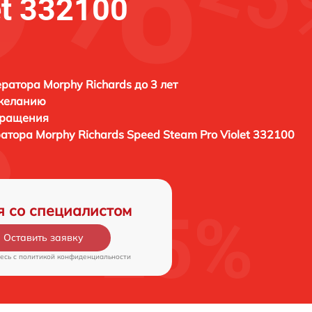
et 332100
ратора Morphy Richards до 3 лет
 желанию
бращения
ратора
Morphy Richards Speed Steam Pro Violet 332100
я со специалистом
Оставить заявку
есь c
политикой конфиденциальности