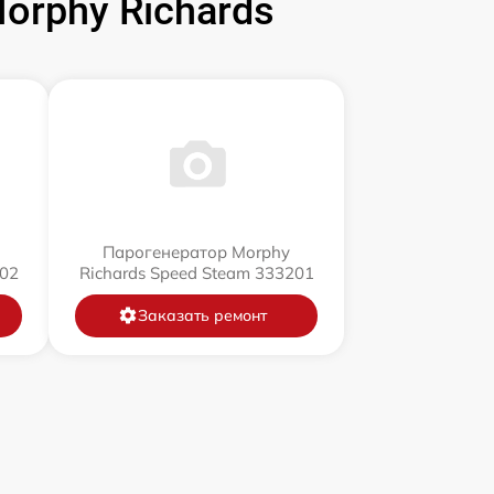
rphy Richards
Парогенератор Morphy
202
Richards Speed Steam 333201
Заказать ремонт