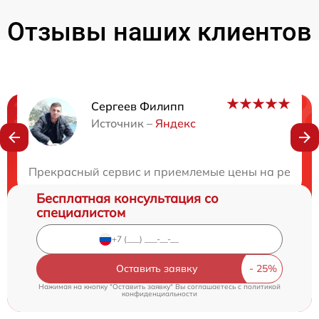
Отзывы наших клиентов
Сергеев Филипп
Нужна консультация?
Источник –
Яндекс
Закажите бесплатную консультацию
Прекрасный сервис и приемлемые цены на ремонт 
Бесплатная консультация со
специалистом
Оставить заявку
Нажимая на кнопку "Оставить заявку" Вы соглашаетесь c
политикой
конфиденциальности